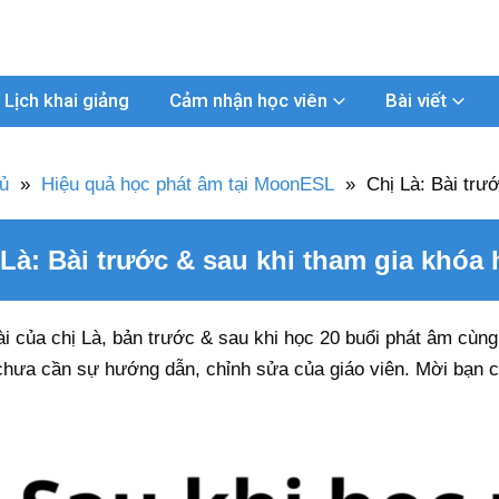
Lịch khai giảng
Cảm nhận học viên
Bài viết
ủ
»
Hiệu quả học phát âm tại MoonESL
»
Chị Là: Bài trư
 Là: Bài trước & sau khi tham gia khóa
ài của chị Là, bản trước & sau khi học 20 buổi phát âm cùn
hưa cần sự hướng dẫn, chỉnh sửa của giáo viên. Mời bạn 