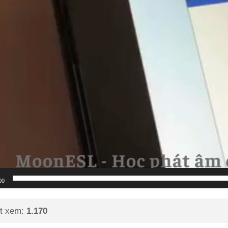
00
t xem:
1.170