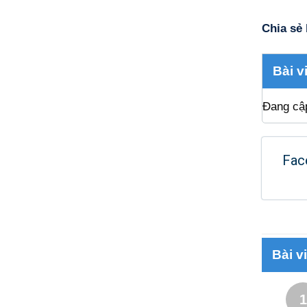
Chia sẻ 
Bài v
Đang cậ
Fac
Bài v