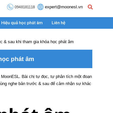
expert@moonesl.vn
0948181118
Hiệu quả học phát âm
Liên hệ
ớc & sau khi tham gia khóa học phát âm
 học phát âm
g MoonESL. Bài chị tự đọc, tự phân tích một đoạn
cùng nghe bản trước & sau để cảm nhận sự khác