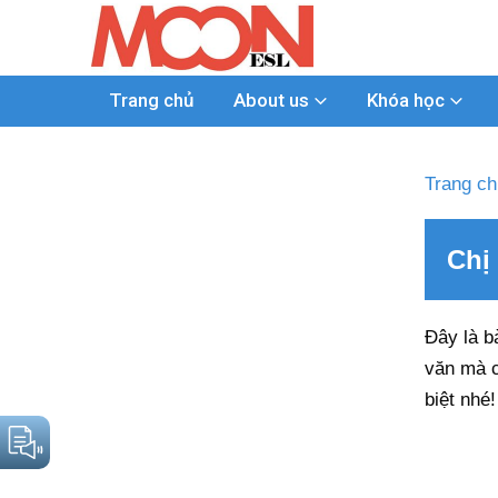
Trang chủ
About us
Khóa học
Trang ch
Chị
Đây là b
văn mà c
biệt nhé!
Trình
chơi