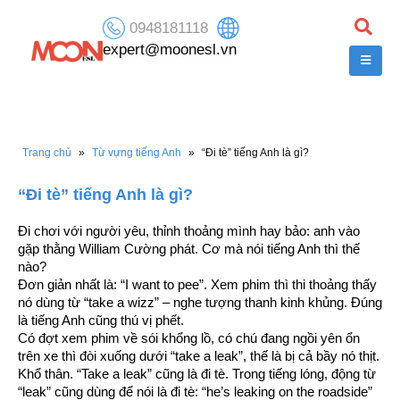
0948181118
expert@moonesl.vn
Trang chủ
»
Từ vựng tiếng Anh
»
“Đi tè” tiếng Anh là gì?
“Đi tè” tiếng Anh là gì?
Đi chơi với người yêu, thỉnh thoảng mình hay bảo: anh vào
gặp thằng William Cường phát. Cơ mà nói tiếng Anh thì thế
nào?
Đơn giản nhất là: “I want to pee”. Xem phim thì thi thoảng thấy
nó dùng từ “take a wizz” – nghe tượng thanh kinh khủng. Đúng
là tiếng Anh cũng thú vị phết.
Có đợt xem phim về sói khổng lồ, có chú đang ngồi yên ổn
trên xe thì đòi xuống dưới “take a leak”, thế là bị cả bầy nó thịt.
Khổ thân. “Take a leak” cũng là đi tè. Trong tiếng lóng, động từ
“leak” cũng dùng để nói là đi tè: “he’s leaking on the roadside”