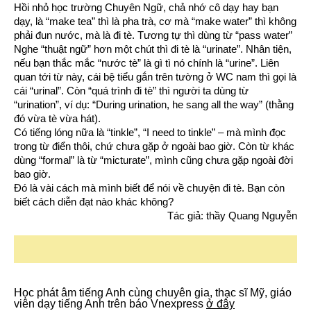
Hồi nhỏ học trường Chuyên Ngữ, chả nhớ cô dạy hay bạn
dạy, là “make tea” thì là pha trà, cơ mà “make water” thì không
phải đun nước, mà là đi tè. Tương tự thì dùng từ “pass water”
Nghe “thuật ngữ” hơn một chút thì đi tè là “urinate”. Nhân tiện,
nếu bạn thắc mắc “nước tè” là gì tì nó chính là “urine”. Liên
quan tới từ này, cái bệ tiểu gắn trên tường ở WC nam thì gọi là
cái “urinal”. Còn “quá trình đi tè” thì người ta dùng từ
“urination”, ví dụ: “During urination, he sang all the way” (thằng
đó vừa tè vừa hát).
Có tiếng lóng nữa là “tinkle”, “I need to tinkle” – mà mình đọc
trong từ điển thôi, chứ chưa gặp ở ngoài bao giờ. Còn từ khác
dùng “formal” là từ “micturate”, mình cũng chưa gặp ngoài đời
bao giờ.
Đó là vài cách mà mình biết để nói về chuyện đi tè. Bạn còn
biết cách diễn đạt nào khác không?
Tác giả: thầy Quang Nguyễn
Học phát âm tiếng Anh cùng chuyên gia, thạc sĩ Mỹ, giáo
viên dạy tiếng Anh trên báo Vnexpress
ở đây