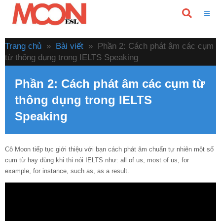
Trang chủ
»
Bài viết
»
Phần 2: Cách phát âm các cụm
từ thông dụng trong IELTS Speaking
Phần 2: Cách phát âm các cụm từ
thông dụng trong IELTS
Speaking
Cô Moon tiếp tục giới thiệu với bạn cách phát âm chuẩn tự nhiên một số
cụm từ hay dùng khi thi nói IELTS như: all of us, most of us, for
example, for instance, such as, as a result.