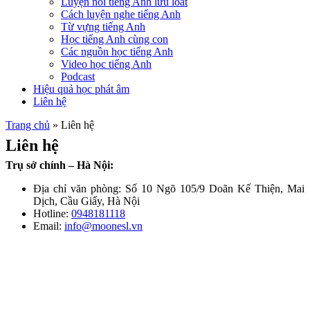
Luyện nói tiếng Anh lưu loát
Cách luyện nghe tiếng Anh
Từ vựng tiếng Anh
Học tiếng Anh cùng con
Các nguồn học tiếng Anh
Video học tiếng Anh
Podcast
Hiệu quả học phát âm
Liên hệ
Trang chủ
»
Liên hệ
Liên hệ
Trụ sở chính – Hà Nội:
Địa chỉ văn phòng: Số 10 Ngõ 105/9 Doãn Kế Thiện, Mai
Dịch, Cầu Giấy, Hà Nội
Hotline:
0948181118
Email:
info@moonesl.vn