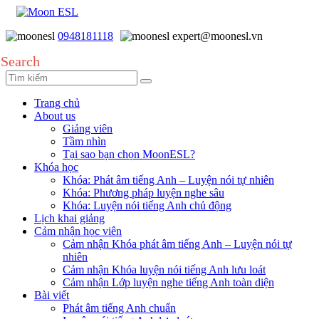
0948181118
expert@moonesl.vn
Search
Trang chủ
About us
Giảng viên
Tầm nhìn
Tại sao bạn chọn MoonESL?
Khóa học
Khóa: Phát âm tiếng Anh – Luyện nói tự nhiên
Khóa: Phương pháp luyện nghe sâu
Khóa: Luyện nói tiếng Anh chủ động
Lịch khai giảng
Cảm nhận học viên
Cảm nhận Khóa phát âm tiếng Anh – Luyện nói tự
nhiên
Cảm nhận Khóa luyện nói tiếng Anh lưu loát
Cảm nhận Lớp luyện nghe tiếng Anh toàn diện
Bài viết
Phát âm tiếng Anh chuẩn