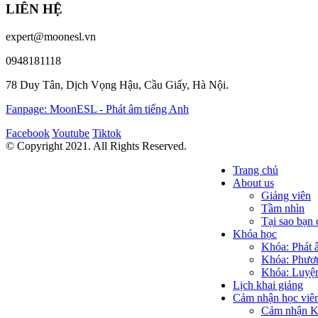
LIÊN HỆ
expert@moonesl.vn
0948181118
78 Duy Tân, Dịch Vọng Hậu, Cầu Giấy, Hà Nội.
Fanpage: MoonESL - Phát âm tiếng Anh
Facebook
Youtube
Tiktok
© Copyright 2021. All Rights Reserved.
Trang chủ
About us
Giảng viên
Tầm nhìn
Tại sao bạ
Khóa học
Khóa: Phát 
Khóa: Phươn
Khóa: Luyện
Lịch khai giảng
Cảm nhận học viê
Cảm nhận Kh