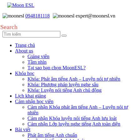
0948181118
expert@moonesl.vn
Search
Trang chủ
About us
Giảng viên
Tầm nhìn
Tại sao bạn chọn MoonESL?
Khóa học
Khóa: Phát âm tiếng Anh – Luyện nói tự nhiên
Khóa: Phương pháp luyện nghe sâu
Khóa: Luyện nói tiếng Anh chủ động
Lịch khai giảng
Cảm nhận học viên
Cảm nhận Khóa phát âm tiếng Anh – Luyện nói tự
nhiên
Cảm nhận Khóa luyện nói tiếng Anh lưu loát
Cảm nhận Lớp luyện nghe tiếng Anh toàn diện
Bài viết
Phát âm tiếng Anh chuẩn