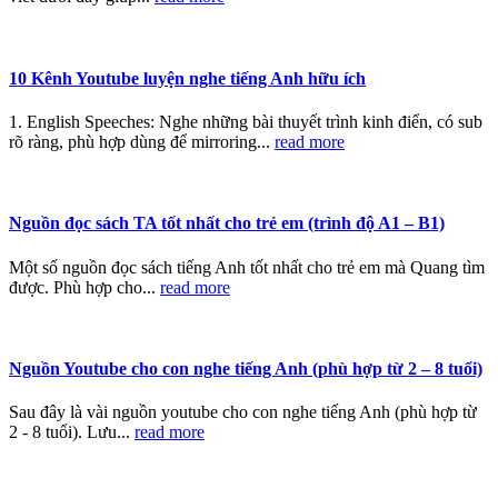
10 Kênh Youtube luyện nghe tiếng Anh hữu ích
1. English Speeches: Nghe những bài thuyết trình kinh điển, có sub
rõ ràng, phù hợp dùng để mirroring...
read more
Nguồn đọc sách TA tốt nhất cho trẻ em (trình độ A1 – B1)
Một số nguồn đọc sách tiếng Anh tốt nhất cho trẻ em mà Quang tìm
được. Phù hợp cho...
read more
Nguồn Youtube cho con nghe tiếng Anh (phù hợp từ 2 – 8 tuổi)
Sau đây là vài nguồn youtube cho con nghe tiếng Anh (phù hợp từ
2 - 8 tuổi). Lưu...
read more