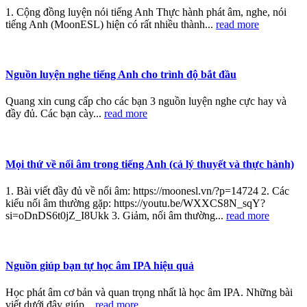
1. Cộng đồng luyện nói tiếng Anh Thực hành phát âm, nghe, nói
tiếng Anh (MoonESL) hiện có rất nhiều thành...
read more
Nguồn luyện nghe tiếng Anh cho trình độ bắt đầu
Quang xin cung cấp cho các bạn 3 nguồn luyện nghe cực hay và
đầy đủ. Các bạn cày...
read more
Mọi thứ về nối âm trong tiếng Anh (cả lý thuyết và thực hành)
1. Bài viết đầy đủ về nối âm: https://moonesl.vn/?p=14724 2. Các
kiểu nối âm thường gặp: https://youtu.be/WXXCS8N_sqY?
si=oDnDS6t0jZ_I8Ukk 3. Giảm, nối âm thường...
read more
Nguồn giúp bạn tự học âm IPA hiệu quả
Học phát âm cơ bản và quan trọng nhất là học âm IPA. Những bài
viết dưới đây giúp...
read more