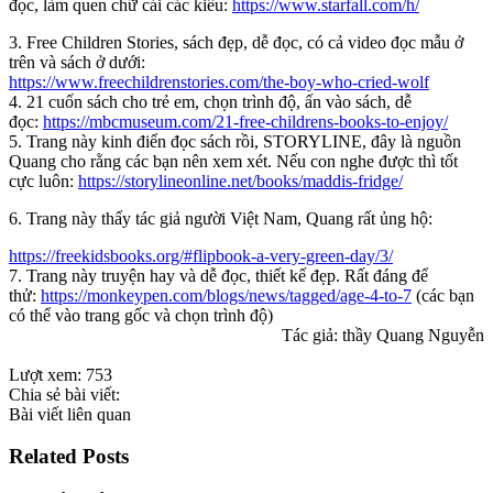
đọc, làm quen chữ cái các kiểu:
https://www.starfall.com/h/
3. Free Children Stories, sách đẹp, dễ đọc, có cả video đọc mẫu ở
trên và sách ở dưới:
https://www.freechildrenstories.com/the-boy-who-cried-wolf
4. 21 cuốn sách cho trẻ em, chọn trình độ, ấn vào sách, dễ
đọc:
https://mbcmuseum.com/21-free-childrens-books-to-enjoy/
5. Trang này kinh điển đọc sách rồi, STORYLINE, đây là nguồn
Quang cho rằng các bạn nên xem xét. Nếu con nghe được thì tốt
cực luôn:
https://storylineonline.net/books/maddis-fridge/
6.
Trang này thấy tác giả người Việt Nam, Quang rất ủng hộ:
https://freekidsbooks.org/#flipbook-a-very-green-day/3/
7. Trang này truyện hay và dễ đọc, thiết kế đẹp. Rất đáng để
thử:
https://monkeypen.com/blogs/news/tagged/age-4-to-7
(các bạn
có thể vào trang gốc và chọn trình độ)
Tác giả: thầy Quang Nguyễn
Lượt xem:
753
Chia sẻ bài viết:
Bài viết liên quan
Related Posts