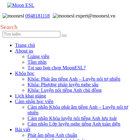
0948181118
expert@moonesl.vn
Search
Trang chủ
About us
Giảng viên
Tầm nhìn
Tại sao bạn chọn MoonESL?
Khóa học
Khóa: Phát âm tiếng Anh – Luyện nói tự nhiên
Khóa: Phương pháp luyện nghe sâu
Khóa: Luyện nói tiếng Anh chủ động
Lịch khai giảng
Cảm nhận học viên
Cảm nhận Khóa phát âm tiếng Anh – Luyện nói tự
nhiên
Cảm nhận Khóa luyện nói tiếng Anh lưu loát
Cảm nhận Lớp luyện nghe tiếng Anh toàn diện
Bài viết
Phát âm tiếng Anh chuẩn