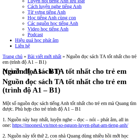
Luyện nói tiếng Anh lưu loát
Cách luyện nghe tiếng Anh
Từ vựng tiếng Anh
Học tiếng Anh cùng con
Các nguồn học tiếng Anh
Video học tiếng Anh
Podcast
Hiệu quả học phát âm
Liên hệ
Trang chủ
»
Bài viết mới nhất
»
Nguồn đọc sách TA tốt nhất cho trẻ
em (trình độ A1 – B1)
Nguồn đọc sách TA tốt nhất cho trẻ em (trình độ A1 – B1)
Nguồn đọc sách TA tốt nhất cho trẻ em
(trình độ A1 – B1)
Một số nguồn đọc sách tiếng Anh tốt nhất cho trẻ em mà Quang tìm
được. Phù hợp cho trẻ trình độ A1 – B1
1. Nguồn này hay nhất, luyện nghe – đọc – nói – phát âm, all in
one:
https://moonesl.vn/mot-so-nguon-luyen-phat-am-tieng-anh/
2. Nguồn này tốt thứ 2, con nhà Quang dùng nhiều hồi mới học