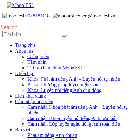
0948181118
expert@moonesl.vn
Search
Trang chủ
About us
Giảng viên
Tầm nhìn
Tại sao bạn chọn MoonESL?
Khóa học
Khóa: Phát âm tiếng Anh – Luyện nói tự nhiên
Khóa: Phương pháp luyện nghe sâu
Khóa: Luyện nói tiếng Anh chủ động
Lịch khai giảng
Cảm nhận học viên
Cảm nhận Khóa phát âm tiếng Anh – Luyện nói tự
nhiên
Cảm nhận Khóa luyện nói tiếng Anh lưu loát
Cảm nhận Lớp luyện nghe tiếng Anh toàn diện
Bài viết
Phát âm tiếng Anh chuẩn