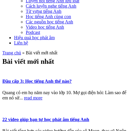
Luyện nói tiếng Anh lưu loát
Cách luyện nghe tiếng Anh
Từ vựng tiếng Anh
Học tiếng Anh cùng con
Các nguồn học tiếng Anh
Video học tiếng Anh
Podcast
Hiệu quả học phát âm
Liên hệ
Trang chủ
»
Bài viết mới nhất
Bài viết mới nhất
Đầu cấp 3: Học tiếng Anh thế nào?
Quang có em họ năm nay vào lớp 10. Mợ gọi điện hỏi: Làm sao để
em nó sử...
read more
22 video giúp bạn tự học phát âm tiếng Anh
Bài viết tổng hợp các video hướng dẫn của cô Moon, thạc sỹ Ngôn