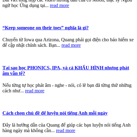
ngữ học Ứng dụng tại...
read more
“Keep someone on their toes” nghĩa là gì?
Chuyển từ Iowa qua Arizona, Quang phải gọi điện cho bảo hiểm xe
để cập nhật chính sách. Bạn...
read more
Tại sao học PHONICS, IPA, và cả KHẨU HÌNH nhưng phát
âm vẫn tệ?
Nếu từng tự học phát âm - nghe - nói, có lẽ bạn đã từng thử những
cách như...
read more
Cách chọn chủ đề để luyện nói tiếng Anh mỗi ngày
Đây là hướng dẫn của Quang để giúp các bạn luyện nói tiếng Anh
hàng ngày mà không cần...
read more