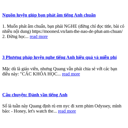
Nguồn luyện giúp bạn phát âm tiếng Anh chuẩn
1. Muốn phát âm chuẩn, bạn phải NGHE (đừng chỉ đọc title, bài có
nhiều nội dung) https://moonesl.vn/lam-the-nao-de-phat-am-chuan/
2. Đừng học...
read more
3 Phương pháp luyện nghe tiếng Anh hiệu quả và miễn phí
Mặc dù là giáo viên, nhưng Quang vẫn phải chia sẻ với các bạn
điều này: "CÁC KHÓA HỌC...
read more
Câu chuyện: Đánh vần tiếng Anh
Số là tuần này Quang định rủ em nyc đi xem phim Odyssey, mình
bảo: - Honey, let's watch the...
read more