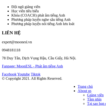
Đội ngũ giảng viên
Học viên tiêu biểu
Khóa (COACH) phát âm tiếng Anh
Phương pháp luyện nghe sâu tiếng Anh
Phương pháp luyện nói tiếng Anh lưu loát
LIÊN HỆ
expert@moonesl.vn
0948181118
78 Duy Tân, Dịch Vọng Hậu, Cầu Giấy, Hà Nội.
Fanpage: MoonESL - Phát âm tiếng Anh
Facebook
Youtube
Tiktok
© Copyright 2021. All Rights Reserved.
Trang chủ
About us
Giảng viên
Tầm nhìn
Tại sao bạ