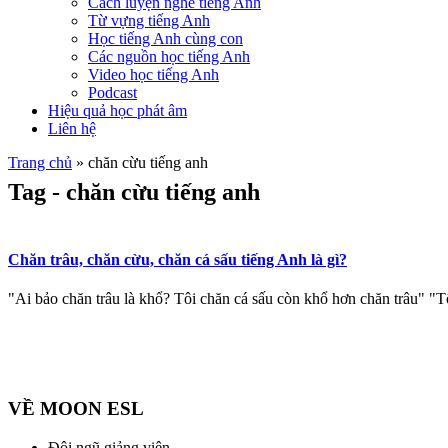
Cách luyện nghe tiếng Anh
Từ vựng tiếng Anh
Học tiếng Anh cùng con
Các nguồn học tiếng Anh
Video học tiếng Anh
Podcast
Hiệu quả học phát âm
Liên hệ
Trang chủ
»
chăn cừu tiếng anh
Tag - chăn cừu tiếng anh
Chăn trâu, chăn cừu, chăn cá sấu tiếng Anh là gì?
"Ai bảo chăn trâu là khổ? Tôi chăn cá sấu còn khổ hơn chăn trâu" "Tôi
VỀ MOON ESL
Đội ngũ giảng viên