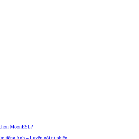
n chọn MoonESL?
âm tiếng Anh – Luyện nói tự nhiên