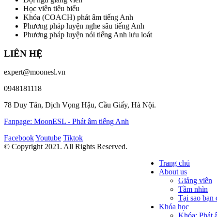
Học viên tiêu biểu
Khóa (COACH) phát âm tiếng Anh
Phương pháp luyện nghe sâu tiếng Anh
Phương pháp luyện nói tiếng Anh lưu loát
LIÊN HỆ
expert@moonesl.vn
0948181118
78 Duy Tân, Dịch Vọng Hậu, Cầu Giấy, Hà Nội.
Fanpage: MoonESL - Phát âm tiếng Anh
Facebook
Youtube
Tiktok
© Copyright 2021. All Rights Reserved.
Trang chủ
About us
Giảng viên
Tầm nhìn
Tại sao bạ
Khóa học
Khóa: Phát 