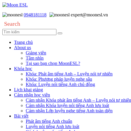
0948181118
expert@moonesl.vn
Search
Trang chủ
About us
Giảng viên
Tầm nhìn
Tại sao bạn chọn MoonESL?
Khóa học
Khóa: Phát âm tiếng Anh – Luyện nói tự nhiên
Khóa: Phương pháp luyện nghe sâu
Khóa: Luyện nói tiếng Anh chủ động
Lịch khai giảng
Cảm nhận học viên
Cảm nhận Khóa phát âm tiếng Anh – Luyện nói tự nhiê
Cảm nhận Khóa luyện nói tiếng Anh lưu loát
Cảm nhận Lớp luyện nghe tiếng Anh toàn diện
Bài viết
Phát âm tiếng Anh chuẩn
Luyện nói tiếng Anh lưu loát