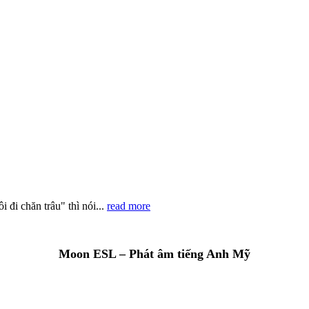
 đi chăn trâu" thì nói...
read more
Moon ESL – Phát âm tiếng Anh Mỹ