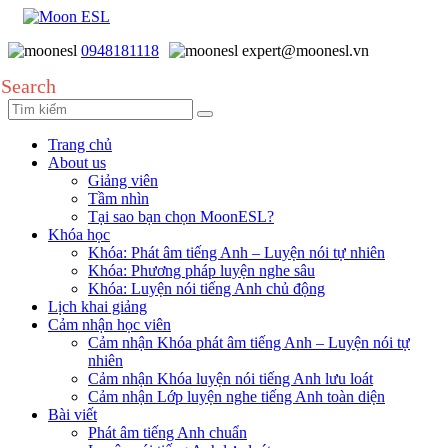
0948181118
expert@moonesl.vn
Search
Trang chủ
About us
Giảng viên
Tầm nhìn
Tại sao bạn chọn MoonESL?
Khóa học
Khóa: Phát âm tiếng Anh – Luyện nói tự nhiên
Khóa: Phương pháp luyện nghe sâu
Khóa: Luyện nói tiếng Anh chủ động
Lịch khai giảng
Cảm nhận học viên
Cảm nhận Khóa phát âm tiếng Anh – Luyện nói tự
nhiên
Cảm nhận Khóa luyện nói tiếng Anh lưu loát
Cảm nhận Lớp luyện nghe tiếng Anh toàn diện
Bài viết
Phát âm tiếng Anh chuẩn