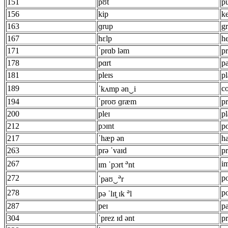
151
pʊt
p
156
kip
k
163
ɡrup
g
167
hɛlp
h
171
ˈprɑb ləm
p
178
pɑrt
pa
181
pleɪs
p
189
c
ˈkʌmp ən‿i
194
ˈproʊ ɡræm
p
200
pleɪ
p
212
pɔɪnt
po
217
ˈhæp ən
h
263
prə ˈvaɪd
p
ə
267
i
ɪm ˈpɔrt
nt
ə
272
p
ˈpaʊ‿
r
ə
278
po
pə ˈlɪt̬ ɪk
l
287
peɪ
p
304
ˈprez ɪd ənt
pr