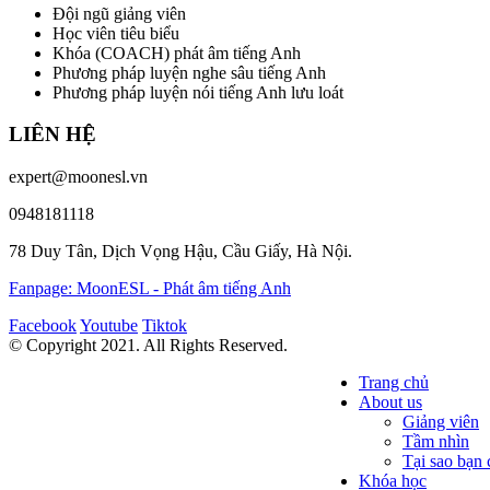
Đội ngũ giảng viên
Học viên tiêu biểu
Khóa (COACH) phát âm tiếng Anh
Phương pháp luyện nghe sâu tiếng Anh
Phương pháp luyện nói tiếng Anh lưu loát
LIÊN HỆ
expert@moonesl.vn
0948181118
78 Duy Tân, Dịch Vọng Hậu, Cầu Giấy, Hà Nội.
Fanpage: MoonESL - Phát âm tiếng Anh
Facebook
Youtube
Tiktok
© Copyright 2021. All Rights Reserved.
Trang chủ
About us
Giảng viên
Tầm nhìn
Tại sao bạ
Khóa học