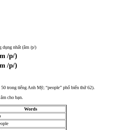
 dụng nhất (âm /p/)
m /p/)
m /p/)
hứ 50 trong tiếng Anh Mỹ; “people” phổ biến thứ 62).
t âm cho bạn.
Words
p
eople