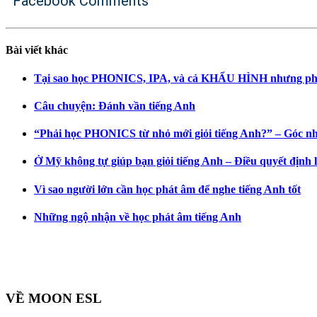
Facebook Comments
Bài viết khác
Tại sao học PHONICS, IPA, và cả KHẨU HÌNH nhưng phá
Câu chuyện: Đánh vần tiếng Anh
“Phải học PHONICS từ nhỏ mới giỏi tiếng Anh?” – Góc n
Ở Mỹ không tự giúp bạn giỏi tiếng Anh – Điều quyết định 
Vì sao người lớn cần học phát âm để nghe tiếng Anh tốt
Những ngộ nhận về học phát âm tiếng Anh
VỀ MOON ESL