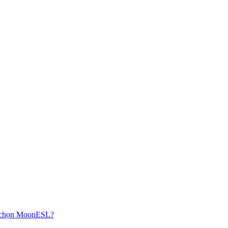
n chọn MoonESL?