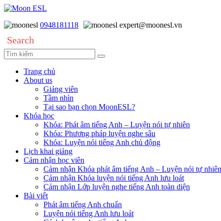
0948181118
expert@moonesl.vn
Search
Trang chủ
About us
Giảng viên
Tầm nhìn
Tại sao bạn chọn MoonESL?
Khóa học
Khóa: Phát âm tiếng Anh – Luyện nói tự nhiên
Khóa: Phương pháp luyện nghe sâu
Khóa: Luyện nói tiếng Anh chủ động
Lịch khai giảng
Cảm nhận học viên
Cảm nhận Khóa phát âm tiếng Anh – Luyện nói tự nhiê
Cảm nhận Khóa luyện nói tiếng Anh lưu loát
Cảm nhận Lớp luyện nghe tiếng Anh toàn diện
Bài viết
Phát âm tiếng Anh chuẩn
Luyện nói tiếng Anh lưu loát