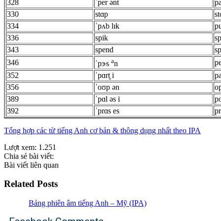
328
ˈper ənt
pa
330
stɑp
st
334
ˈpʌb lɪk
pu
336
spik
s
343
spend
s
ə
346
p
ˈpɝs
n
352
ˈpɑrt̬ i
pa
356
ˈoʊp ən
o
389
ˈpɑl əs i
po
392
ˈprɑs es
p
Tổng hợp các từ tiếng Anh cơ bản & thông dụng nhất theo IPA
Lượt xem:
1.251
Chia sẻ bài viết:
Bài viết liên quan
Related Posts
Bảng phiên âm tiếng Anh – Mỹ (IPA)