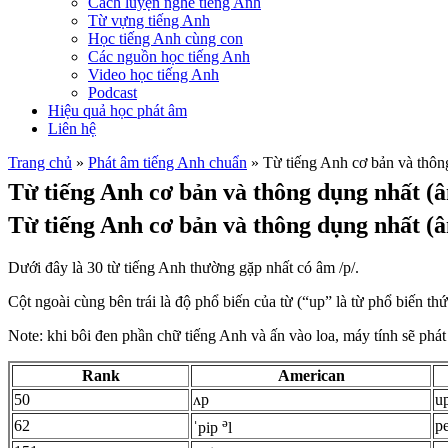
Cách luyện nghe tiếng Anh
Từ vựng tiếng Anh
Học tiếng Anh cùng con
Các nguồn học tiếng Anh
Video học tiếng Anh
Podcast
Hiệu quả học phát âm
Liên hệ
Trang chủ
»
Phát âm tiếng Anh chuẩn
»
Từ tiếng Anh cơ bản và thông
Từ tiếng Anh cơ bản và thông dụng nhất (â
Từ tiếng Anh cơ bản và thông dụng nhất (â
Dưới đây là 30 từ tiếng Anh thường gặp nhất có âm /p/.
Cột ngoài cùng bên trái là độ phổ biến của từ (“up” là từ phổ biến t
Note: khi bôi đen phần chữ tiếng Anh và ấn vào loa, máy tính sẽ phá
Rank
American
50
ʌp
u
ə
62
p
ˈpip
l