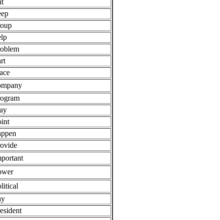
ut
eep
roup
elp
roblem
rt
lace
ompany
rogram
lay
int
appen
rovide
mportant
ower
litical
ay
esident