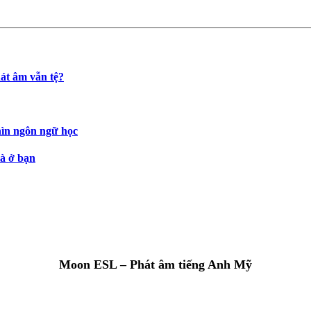
t âm vẫn tệ?
hìn ngôn ngữ học
là ở bạn
Moon ESL – Phát âm tiếng Anh Mỹ