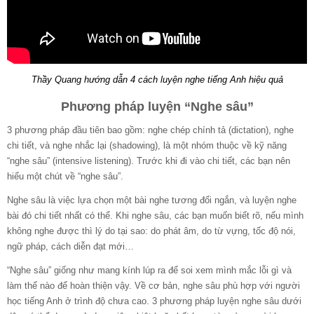
Thầy Quang hướng dẫn 4 cách luyện nghe tiếng Anh hiệu quả
Phương pháp luyện “Nghe sâu”
3 phương pháp đầu tiên bao gồm: nghe chép chính tả (dictation), nghe
chi tiết, và nghe nhắc lại (shadowing), là một nhóm thuộc về kỹ năng
“nghe sâu” (intensive listening). Trước khi đi vào chi tiết, các bạn nên
hiểu một chút về “nghe sâu”.
Nghe sâu là việc lựa chọn một bài nghe tương đối ngắn, và luyện nghe
bài đó chi tiết nhất có thể. Khi nghe sâu, các bạn muốn biết rõ, nếu mình
không nghe được thì lý do tại sao: do phát âm, do từ vựng, tốc độ nói,
ngữ pháp, cách diễn đạt mới…
“Nghe sâu” giống như mang kính lúp ra để soi xem mình mắc lỗi gì và
làm thế nào để hoàn thiện vậy. Về cơ bản, nghe sâu phù hợp với người
học tiếng Anh ở trình độ chưa cao. 3 phương pháp luyện nghe sâu dưới