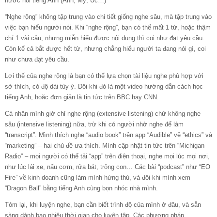
nước nói tiếng Anh (Anh, Mỹ, Úc…)
“Nghe rộng” không tập trung vào chi tiết giống nghe sâu, mà tập trung vào
việc bạn hiểu người nói. Khi “nghe rộng”, bạn có thể mất 1 từ, hoặc thậm
chí 1 vài câu, nhưng miễn hiểu được nội dung thì coi như đạt yêu cầu.
Còn kể cả bắt được hết từ, nhưng chẳng hiểu người ta đang nói gì, coi
như chưa đạt yêu cầu.
Lợi thế của nghe rộng là bạn có thể lựa chọn tài liệu nghe phù hợp với
sở thích, có độ dài tùy ý. Đôi khi đó là một video hướng dẫn cách học
tiếng Anh, hoặc đơn giản là tin tức trên BBC hay CNN.
Cá nhân mình giờ chỉ nghe rộng (extensive listening) chứ không nghe
sâu (intensive listening) nữa, trừ khi có người nhờ nghe để làm
“transcript”. Mình thích nghe “audio book” trên app “Audible” về “ethics” và
“marketing” – hai chủ đề ưa thích. Mình cập nhật tin tức trên “Michigan
Radio” – mọi người có thể tải “app” trên điện thoại, nghe mọi lúc mọi nơi,
như lúc lái xe, nấu cơm, rửa bát, trông con… Các bài “podcast” như “EO
Fire” về kinh doanh cũng làm mình hứng thú, và đôi khi mình xem
“Dragon Ball” bằng tiếng Anh cùng bọn nhóc nhà mình.
Tóm lại, khi luyện nghe, bạn cần biết trình độ của mình ở đâu, và sẵn
sàng dành bao nhiêu thời gian cho luyện tập. Các phương pháp