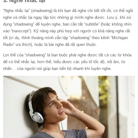
3. Nghe nhắc lại
“Nghe nhắc lại” (shadowing) là khi bạn đã nghe chi tiết tốt rồi, có thể ngồi
nghe và nhắc lại ngay lập tức những gì mình nghe được. Lưu ý, khi sử
dụng “shadowing” để luyện nghe, bạn cần tắt “subtitle” (hoặc không nhìn
vào “transcript”). Kỹ năng này phù hợp với người có khả năng nghe rất
tốt (ví dụ, thỉnh thoảng mình vẫn tập “shadowing” theo kênh “Michigan
Radio” ưa thích), hoặc là bài nghe đã rất quen thuộc.
Lợi thế của “shadowing” là bạn buộc phải nghe được tất cả các từ khóa
để có thể nhắc lại, hơn thế, hiểu được các yếu tố tốc độ, nối âm, từ
nhấn… của người nói giúp bạn tiến bộ nhanh khi luyện nghe.