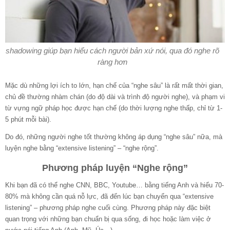
shadowing giúp bạn hiểu cách người bản xứ nói, qua đó nghe rõ
ràng hơn
Mặc dù những lợi ích to lớn, hạn chế của “nghe sâu” là rất mất thời gian,
chủ đề thường nhàm chán (do độ dài và trình độ người nghe), và phạm vi
từ vựng ngữ pháp học được hạn chế (do thời lượng nghe thấp, chỉ từ 1-
5 phút mỗi bài).
Do đó, những người nghe tốt thường không áp dụng “nghe sâu” nữa, mà
luyện nghe bằng “extensive listening” – “nghe rộng”.
Phương pháp luyện “Nghe rộng”
Khi bạn đã có thể nghe CNN, BBC, Youtube… bằng tiếng Anh và hiểu 70-
80% mà không cần quá nỗ lực, đã đến lúc bạn chuyển qua “extensive
listening” – phương pháp nghe cuối cùng. Phương pháp này đặc biệt
quan trọng với những bạn chuẩn bị qua sống, đi học hoặc làm việc ở