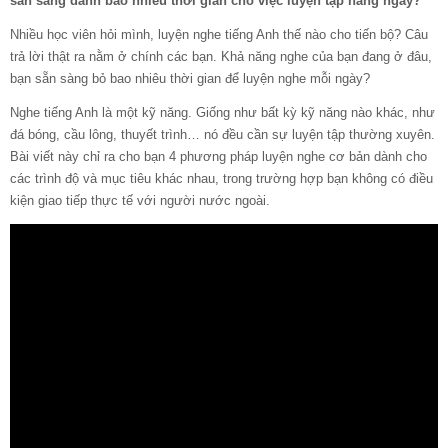
sẵn sàng dành bao nhiêu thời gian cho việc luyện tập hàng ngày?
Nhiều học viên hỏi mình, luyện nghe tiếng Anh thế nào cho tiến bộ? Câu
trả lời thật ra nằm ở chính các bạn. Khả năng nghe của bạn đang ở đâu,
bạn sẵn sàng bỏ bao nhiêu thời gian để luyện nghe mỗi ngày?
Nghe tiếng Anh là một kỹ năng. Giống như bất kỳ kỹ năng nào khác, như
đá bóng, cầu lông, thuyết trình… nó đều cần sự luyện tập thường xuyên.
Bài viết này chỉ ra cho bạn 4 phương pháp luyện nghe cơ bản dành cho
các trình độ và mục tiêu khác nhau, trong trường hợp bạn không có điều
kiện giao tiếp thực tế với người nước ngoài.