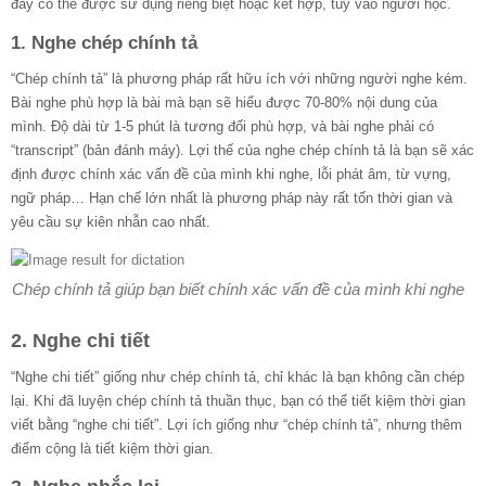
đây có thể được sử dụng riêng biệt hoặc kết hợp, tùy vào người học.
1. Nghe chép chính tả
“Chép chính tả” là phương pháp rất hữu ích với những người nghe kém.
Bài nghe phù hợp là bài mà bạn sẽ hiểu được 70-80% nội dung của
mình. Độ dài từ 1-5 phút là tương đối phù hợp, và bài nghe phải có
“transcript” (bản đánh máy). Lợi thế của nghe chép chính tả là bạn sẽ xác
định được chính xác vấn đề của mình khi nghe, lỗi phát âm, từ vựng,
ngữ pháp… Hạn chế lớn nhất là phương pháp này rất tốn thời gian và
yêu cầu sự kiên nhẫn cao nhất.
Chép chính tả giúp bạn biết chính xác vấn đề của mình khi nghe
2. Nghe chi tiết
“Nghe chi tiết” giống như chép chính tả, chỉ khác là bạn không cần chép
lại. Khi đã luyện chép chính tả thuần thục, bạn có thể tiết kiệm thời gian
viết bằng “nghe chi tiết”. Lợi ích giống như “chép chính tả”, nhưng thêm
điểm cộng là tiết kiệm thời gian.