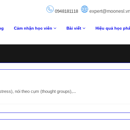
0948181118
expert@moonesl.v
ng
Cảm nhận học viên
Bài viết
Hiệu quả học ph
ess), nói theo cụm (thought groups),...