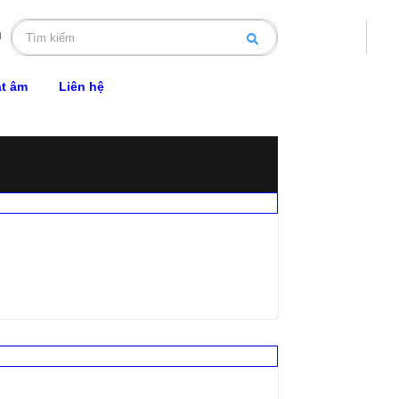
n
át âm
Liên hệ