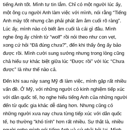
tiếng Anh tốt. Mình tự tin lắm. Chỉ có một người lúc ấy,
một ông cụ người Anh làm việc với mình, nói rằng “Tiếng
Anh mày tốt nhưng cần phải phát âm âm cuối rõ ràng”.
Lúc ấy, mình nào có biết âm cuối là cái gì đâu. Mình
nghe ông ấy chỉnh từ “wolf” rồi nói theo như con vẹt,
xong cứ hỏi “Đã đúng chưa?”, đến khi thấy ông ấy bảo
được rồi. Mình cười sung sướng nhưng trong lòng cũng
chả hiểu sự khác biệt giữa lúc “Được rồi” với lúc “Chưa
được” là như thế nào cả.
Đến khi sau này sang Mỹ đi làm việc, mình gặp rất nhiều
vấn đề. Ở Mỹ, với những người có kinh nghiệm tiếp xúc
với dân quốc tế, họ nghe hiểu tiếng Anh của những người
đến từ quốc gia khác dễ dàng hơn. Nhưng cũng có
những người xưa nay chưa từng tiếp xúc với dân quốc
tế, họ thường “khó tính” hơn rất nhiều. Sự thật là, nhiều
người nghe mình nói tiếng Anh và cứ phải hỏi lại. Mình