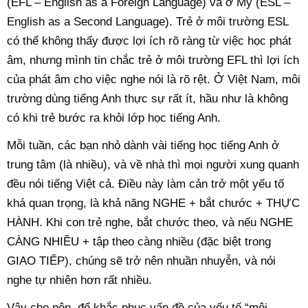
(EFL – English as a Foreign Language) và ở Mỹ (ESL –
English as a Second Language). Trẻ ở môi trường ESL
có thể không thấy được lợi ích rõ ràng từ việc học phát
âm, nhưng mình tin chắc trẻ ở môi trường EFL thì lợi ích
của phát âm cho việc nghe nói là rõ rệt. Ở Việt Nam, môi
trường dùng tiếng Anh thực sự rất ít, hầu như là không
có khi trẻ bước ra khỏi lớp học tiếng Anh.
Mỗi tuần, các bạn nhỏ dành vài tiếng học tiếng Anh ở
trung tâm (là nhiều), và về nhà thì mọi người xung quanh
đều nói tiếng Việt cả. Điều này làm cản trở một yếu tố
khá quan trọng, là khả năng NGHE + bắt chước + THỰC
HÀNH. Khi con trẻ nghe, bắt chước theo, và nếu NGHE
CÀNG NHIỀU + tập theo càng nhiều (đặc biệt trong
GIAO TIẾP), chúng sẽ trở nên nhuần nhuyễn, và nói
nghe tự nhiên hơn rất nhiều.
Vậy cho nên, để khắc phục vấn đề của yếu tố “môi