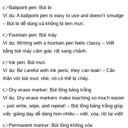
👉
Ballpoint pen: Bút bi
Ví dụ: A ballpoint pen is easy to use and doesn’t smudge
– Bút bi dễ dùng và không bị lem mực.
👉
Fountain pen: Bút máy
Ví dụ: Writing with a fountain pen feels classy – Viết
bằng bút máy cảm giác rất sang chảnh.
👉
Ink pen: Bút mực
Ví dụ: Be careful with ink pens; they can leak! – Cẩn
thận với bút mực nhé, nó có thể bị chảy.
👉
Dry-erase marker: Bút lông bảng trắng
Ví dụ: Dry-erase markers make teaching so much easier
– just write, wipe, and repeat! – Bút lông bảng trắng giúp
việc giảng dạy dễ dàng hơn nhiều – viết, xóa, rồi lại viết!
👉
Permanent marker: Bút lông không xóa