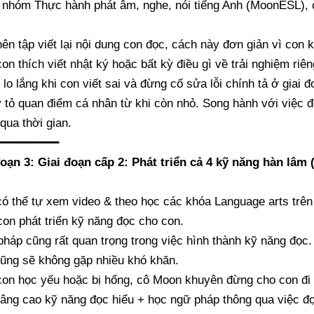
 nhóm Thực hành phát âm, nghe, nói tiếng Anh (MoonESL), c
ên tập viết lại nội dung con đọc, cách này đơn giản vì con 
on thích viết nhật ký hoặc bất kỳ điều gì về trải nghiệm ri
lo lắng khi con viết sai và đừng cố sửa lỗi chính tả ở giai 
 tỏ quan điểm cá nhân từ khi còn nhỏ. Song hành với việc đ
qua thời gian.
━━━━━━━━━
đoạn 3: Giai đoạn cấp 2: Phát triển cả 4 kỹ năng hàn lâm 
ó thể tự xem video & theo học các khóa Language arts trê
con phát triển kỹ năng đọc cho con.
háp cũng rất quan trọng trong việc hình thành kỹ năng đọc
ũng sẽ không gặp nhiều khó khăn.
on học yếu hoặc bị hổng, cô Moon khuyên đừng cho con đi 
âng cao kỹ năng đọc hiểu + học ngữ pháp thông qua việc đ