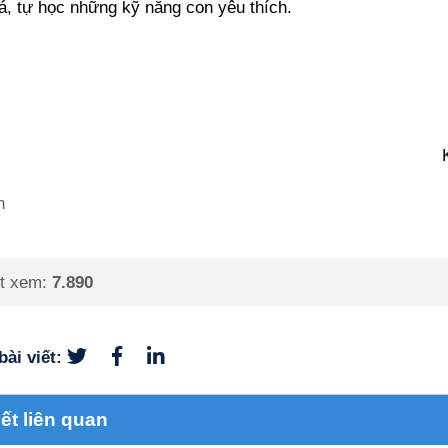
, tự học những kỹ năng con yêu thích.
t xem:
7.890
bài viết:
iết liên quan