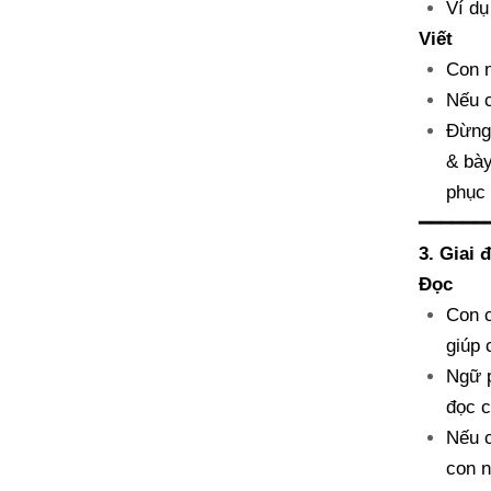
Ví dụ
Viết
Con n
Nếu c
Đừng 
& bày
phục 
━━━━━━
3. Giai 
Đọc
Con c
giúp 
Ngữ p
đọc c
Nếu c
con n