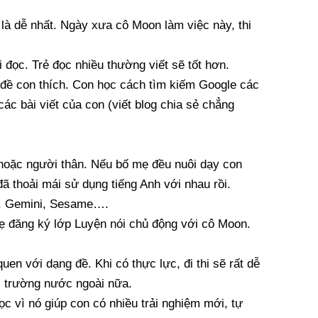
c là dễ nhất. Ngày xưa cô Moon làm việc này, thi
i đọc. Trẻ đọc nhiều thường viết sẽ tốt hơn.
ủ đề con thích. Con học cách tìm kiếm Google các
các bài viết của con (viết blog chia sẻ chẳng
è hoặc người thân. Nếu bố mẹ đều nuôi dạy con
ã thoải mái sử dụng tiếng Anh với nhau rồi.
pt, Gemini, Sesame….
mẹ đăng ký lớp Luyện nói chủ động với cô Moon.
en với dạng đề. Khi có thực lực, đi thi sẽ rất dễ
i trường nước ngoài nữa.
ọc vì nó giúp con có nhiều trải nghiệm mới, tự