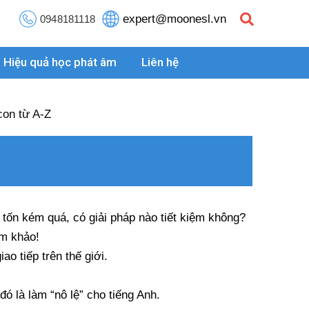
expert@moonesl.vn
0948181118
Hiệu quả học phát âm
Liên hệ
con từ A-Z
 tốn kém quá, có giải pháp nào tiết kiệm không?
am khảo!
ao tiếp trên thế giới.
ó là làm “nô lệ” cho tiếng Anh.