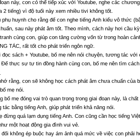
đoạn này, con có thể tiếp xúc với Youtube, nghe các chương 
đa 2 tiếng) vì độ tuổi này xem nhiều tivi không tốt.
 phụ huynh cho rằng để con nghe tiếng Anh kiểu vô thức (bật
huẩn, sau này phát âm tốt. Theo mình, cách này hơi cầu kỳ
tranh cùng con, giúp con tăng cường vốn từ trong hoàn cảnh
 TÁC, rất tốt cho phát triển ngôn ngữ.
 đọc sách + Youtube, bố mẹ nên nói chuyện, tương tác với 
 Để thực sự tự tin đồng hành cùng con, bố mẹ nên tìm cách
:
hớ rằng, con sẽ không học cách phát âm chưa chuẩn của b
bố mẹ nói.
 bố mẹ đóng vai trò quan trọng trong giai đoạn này, là chấ
 tác bằng tiếng Anh, giúp phát triển khả năng nói.
 đừng quá lạm dụng tiếng Anh. Con cũng cần học tiếng Việt
như một hoạt động gia đình vui vẻ.
 đối không ép buộc hay ám ảnh quá mức về việc con phải h