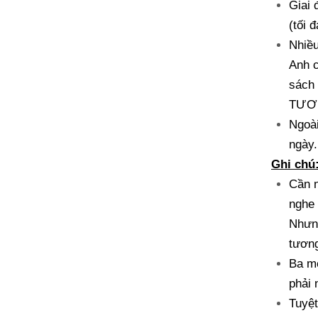
Giai 
(tối 
Nhiều
Anh c
sách 
TƯƠNG
Ngoài
ngày.
Ghi chú
Cần n
nghe 
Nhưng
tương
Ba mẹ
phải 
Tuyệt