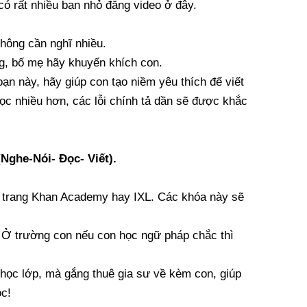
ó rất nhiều bạn nhỏ đăng video ở đây.
không cần nghĩ nhiều.
êng, bố mẹ hãy khuyến khích con.
đoạn này, hãy giúp con tạo niềm yêu thích để viết
ọc nhiều hơn, các lỗi chính tả dần sẽ được khắc
(Nghe-Nói- Đọc- Viết).
n trang Khan Academy hay IXL. Các khóa này sẽ
. Ở trường con nếu con học ngữ pháp chắc thì
học lớp, mà gắng thuê gia sư về kèm con, giúp
ọc!