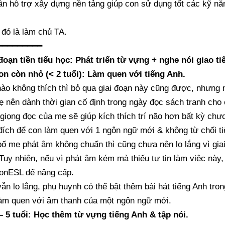
n hỗ trợ xây dựng nền tảng giúp con sử dụng tốt các kỹ năng
 đó là làm chủ TA.
━━━━━━━━━
đoạn tiền tiểu học: Phát triển từ vựng + nghe nói giao t
on còn nhỏ (< 2 tuổi): Làm quen với tiếng Anh.
ào không thích thì bỏ qua giai đoạn này cũng được, nhưng 
 nên dành thời gian cố định trong ngày đọc sách tranh cho
giọng đọc của mẹ sẽ giúp kích thích trí não hơn bất kỳ chươn
ích để con làm quen với 1 ngôn ngữ mới & không từ chối tiế
ố mẹ phát âm không chuẩn thì cũng chưa nên lo lắng vì giai
Tuy nhiên, nếu vì phát âm kém mà thiếu tự tin làm việc nà
onESL để nâng cấp.
ẫn lo lắng, phụ huynh có thể bật thêm bài hát tiếng Anh tro
àm quen với âm thanh của một ngôn ngữ mới.
– 5 tuổi: Học thêm từ vựng tiếng Anh & tập nói.