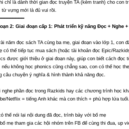
hi chỉ là dành thời gian đọc truyện TA (kèm tranh) cho con 
 từ vựng mới là đủ vui rồi.
━━━━━━━━━
đoạn 2: Giai đoạn cấp 1: Phát triển kỹ năng Đọc + Nghe +
ài năm đọc sách TA cùng ba mẹ, giai đoạn vào lớp 1, con đã
 có thể tiếp tục mua sách (hoặc tài khoản đọc Epic/Razkid
cs được giới thiệu ở giai đoạn này, giúp con biết cách đọc 
 nếu không học phonics cũng chẳng sao, con có thể học th
 câu chuyện ý nghĩa & hình thành khả năng đọc.
 nghe phần đọc trong Razkids hay các chương trình học kh
be/Netflix = tiếng Anh khác mà con thích + phù hợp lứa tuổi
ó thể nói lại nội dung đã đọc, trình bày với bố mẹ
bố mẹ tham gia các hội nhóm trên FB để cùng thi đua, up vi