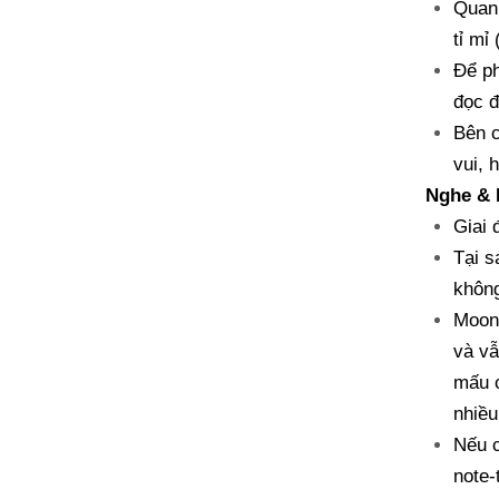
Quan 
tỉ mỉ
Để ph
đọc đ
Bên c
vui, 
Nghe & 
Giai 
Tại s
không
Moon 
và vẫ
mấu c
nhiều
Nếu c
note-