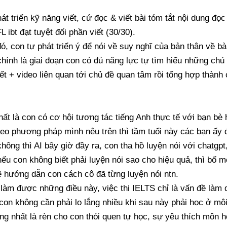
át triển kỹ năng viết, cứ đọc & viết bài tóm tắt nội dung đọ
 ibt đạt tuyệt đối phần viết (30/30).
ó, con tự phát triển ý để nói về suy nghĩ của bản thân về bà
hính là giai đoạn con có đủ năng lực tự tìm hiểu những ch
iết + video liên quan tới chủ đề quan tâm rồi tổng hợp thành 
hất là con có cơ hội tương tác tiếng Anh thực tế với bạn b
heo phương pháp mình nêu trên thì tầm tuổi này các bạn ấy đ
hông thì AI bây giờ đầy ra, con tha hồ luyện nói với chatg
ếu con không biết phải luyện nói sao cho hiệu quả, thì bố 
 hướng dẫn con cách cô đã từng luyện nói ntn.
làm được những điều này, việc thi IELTS chỉ là vấn đề làm qu
con không cần phải lo lắng nhiều khi sau này phải học ở mô
ng nhất là rèn cho con thói quen tự học, sự yêu thích môn h