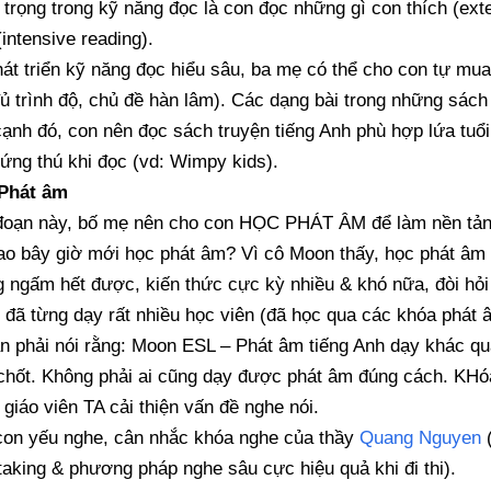
trọng trong kỹ năng đọc là con đọc những gì con thích (exte
 (intensive reading).
át triển kỹ năng đọc hiểu sâu, ba mẹ có thể cho con tự mua
ủ trình độ, chủ đề hàn lâm). Các dạng bài trong những sách
ạnh đó, con nên đọc sách truyện tiếng Anh phù hợp lứa tuổi
hứng thú khi đọc (vd: Wimpy kids).
Phát âm
đoạn này, bố mẹ nên cho con HỌC PHÁT ÂM để làm nền tảng 
ao bây giờ mới học phát âm? Vì cô Moon thấy, học phát âm 
 ngấm hết được, kiến thức cực kỳ nhiều & khó nữa, đòi hỏi 
đã từng dạy rất nhiều học viên (đã học qua các khóa phát â
n phải nói rằng: Moon ESL – Phát âm tiếng Anh dạy khác qu
hốt. Không phải ai cũng dạy được phát âm đúng cách. KHóa
 giáo viên TA cải thiện vấn đề nghe nói.
on yếu nghe, cân nhắc khóa nghe của thầy
Quang Nguyen
(
taking & phương pháp nghe sâu cực hiệu quả khi đi thi).