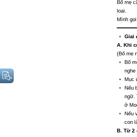
Bố mẹ cầ
loại.
Mình gọi
━━━━━━
Giai 
A. Khi c
(Bố mẹ n
Bố mẹ
nghe 
Mục đ
Nếu b
ngữ. 
ở Mo
Nếu v
con l
B. Từ 2 