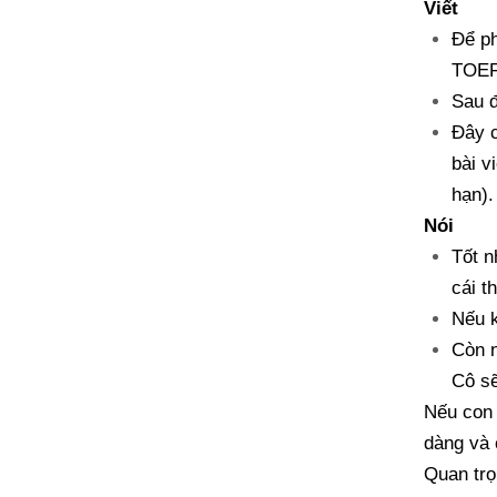
Viết
Để ph
TOEFL
Sau đ
Đây c
bài v
hạn).
Nói
Tốt n
cái t
Nếu k
Còn n
Cô sẽ
Nếu con 
dàng và 
Quan trọ