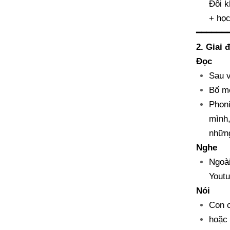
Đôi k
+ học
━━━━━━
2. Giai 
Đọc
Sau v
Bố mẹ
Phoni
mình,
những
Nghe
Ngoài
Youtu
Nói
Con c
hoặc 