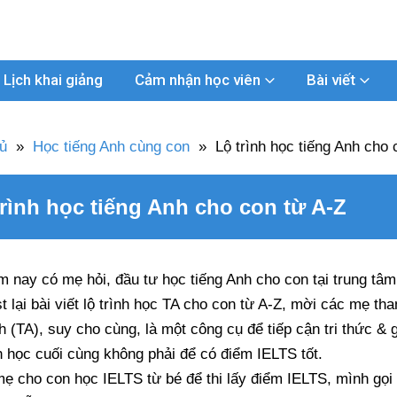
Lịch khai giảng
Cảm nhận học viên
Bài viết
ủ
»
Học tiếng Anh cùng con
»
Lộ trình học tiếng Anh cho 
trình học tiếng Anh cho con từ A-Z
 nay có mẹ hỏi, đầu tư học tiếng Anh cho con tại trung tâm
t lại bài viết lộ trình học TA cho con từ A-Z, mời các mẹ th
 (TA), suy cho cùng, là một công cụ để tiếp cận tri thức & gi
 học cuối cùng không phải để có điểm IELTS tốt.
ẹ cho con học IELTS từ bé để thi lấy điểm IELTS, mình gọi đ