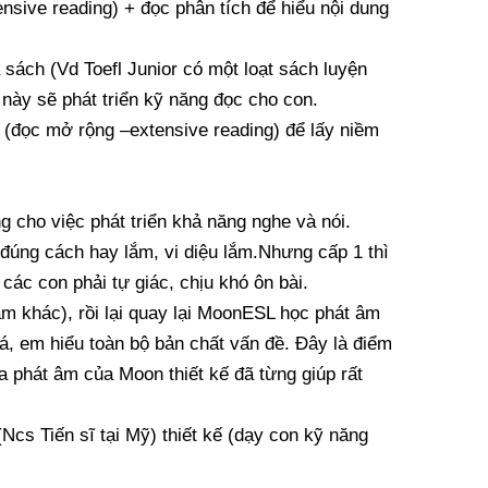
nsive reading) + đọc phân tích để hiểu nội dung
 sách (Vd Toefl Junior có một loạt sách luyện
 này sẽ phát triển kỹ năng đọc cho con.
 (đọc mở rộng –extensive reading) để lấy niềm
cho việc phát triển khả năng nghe và nói.
đúng cách hay lắm, vi diệu lắm.Nhưng cấp 1 thì
các con phải tự giác, chịu khó ôn bài.
m khác), rồi lại quay lại MoonESL học phát âm
á, em hiểu toàn bộ bản chất vấn đề. Đây là điểm
 phát âm của Moon thiết kế đã từng giúp rất
Ncs Tiến sĩ tại Mỹ) thiết kế (dạy con kỹ năng