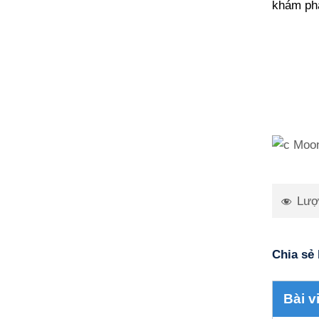
khám phá
Lượ
Chia sẻ 
Bài v