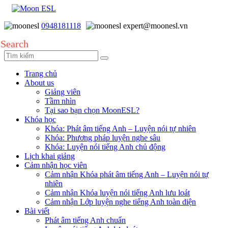
0948181118
expert@moonesl.vn
Search
Trang chủ
About us
Giảng viên
Tầm nhìn
Tại sao bạn chọn MoonESL?
Khóa học
Khóa: Phát âm tiếng Anh – Luyện nói tự nhiên
Khóa: Phương pháp luyện nghe sâu
Khóa: Luyện nói tiếng Anh chủ động
Lịch khai giảng
Cảm nhận học viên
Cảm nhận Khóa phát âm tiếng Anh – Luyện nói tự
nhiên
Cảm nhận Khóa luyện nói tiếng Anh lưu loát
Cảm nhận Lớp luyện nghe tiếng Anh toàn diện
Bài viết
Phát âm tiếng Anh chuẩn