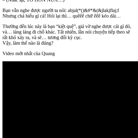
Bạn vẫn nghe được người ta nói: abjal(*()&#*&(&jlakjflaj;f
Nhưng chả hiểu gì cả! Hỏi lại thì… quêêê chữ êêê kéo dài…
Thường đến lúc này là bạn “kiệt quệ”, giả vờ nghe được cái gì đó,
và… lảng lảng đi chỗ khác. Tất nhiên, lần nói chuyện tiếp theo sẽ
rất khó xảy ra, và sẽ… tương đối kỳ cục.
Vậy, làm thế nào là đúng?
Video mới nhất của Quang