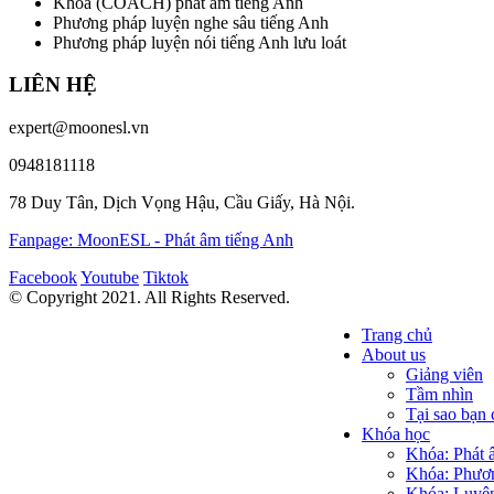
Khóa (COACH) phát âm tiếng Anh
Phương pháp luyện nghe sâu tiếng Anh
Phương pháp luyện nói tiếng Anh lưu loát
LIÊN HỆ
expert@moonesl.vn
0948181118
78 Duy Tân, Dịch Vọng Hậu, Cầu Giấy, Hà Nội.
Fanpage: MoonESL - Phát âm tiếng Anh
Facebook
Youtube
Tiktok
© Copyright 2021. All Rights Reserved.
Trang chủ
About us
Giảng viên
Tầm nhìn
Tại sao bạ
Khóa học
Khóa: Phát 
Khóa: Phươn
Khóa: Luyện