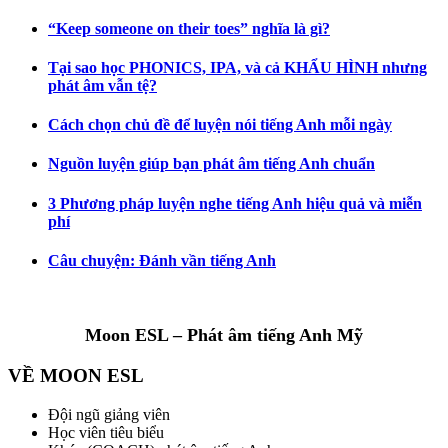
“Keep someone on their toes” nghĩa là gì?
Tại sao học PHONICS, IPA, và cả KHẨU HÌNH nhưng
phát âm vẫn tệ?
Cách chọn chủ đề để luyện nói tiếng Anh mỗi ngày
Nguồn luyện giúp bạn phát âm tiếng Anh chuẩn
3 Phương pháp luyện nghe tiếng Anh hiệu quả và miễn
phí
Câu chuyện: Đánh vần tiếng Anh
Moon ESL – Phát âm tiếng Anh Mỹ
VỀ MOON ESL
Đội ngũ giảng viên
Học viên tiêu biểu