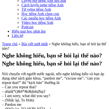
Luyện nói tiếng Anh lưu loát
Cách luyện nghe tiếng Anh
Từ vựng tiếng Anh
Học tiếng Anh cùng con
Các nguồn học tiếng Anh
Video học tiếng Anh
Podcast
Hiệu quả học phát âm
Liên hệ
Trang chủ
»
Bài viết mới nhất
»
Nghe không hiểu, bạn sẽ hỏi lại thế
nào?
Nghe không hiểu, bạn sẽ hỏi lại thế nào?
Nghe không hiểu, bạn sẽ hỏi lại thế nào?
Nói chuyện với người nước ngoài, nếu nghe không hiểu và bạn áp
dụng như sách giáo khoa, “pardon me”, “excuse me”, “can you
repeat that?” thì “kịch bản” thường là:
– Can you repeat that?
– abjal(*()&#*&(&jlakjflaj;f
– I am sorry, what did you say?
– (Nhắc lại, To Hơn)
– Pardon me
– (Nhắc lại, TO HƠN NỮA…)