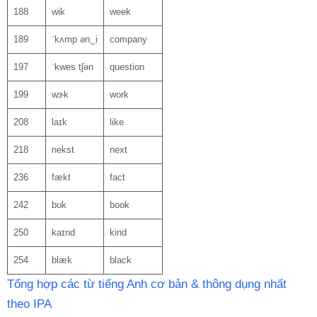
188
wik
week
189
ˈkʌmp ən‿i
company
197
ˈkwes tʃən
question
199
wɝk
work
208
laɪk
like
218
nekst
next
236
fækt
fact
242
bʊk
book
250
kaɪnd
kind
254
blæk
black
Tổng hợp các từ tiếng Anh cơ bản & thông dụng nhất
theo IPA