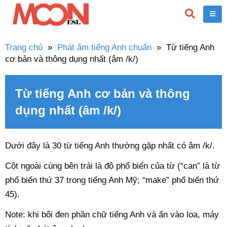
Trang chủ
»
Phát âm tiếng Anh chuẩn
»
Từ tiếng Anh
cơ bản và thông dụng nhất (âm /k/)
Từ tiếng Anh cơ bản và thông
dụng nhất (âm /k/)
Dưới đây là 30 từ tiếng Anh thường gặp nhất có âm /k/.
Cột ngoài cùng bên trái là độ phổ biến của từ (“can” là từ
phổ biến thứ 37 trong tiếng Anh Mỹ; “make” phổ biến thứ
45).
Note: khi bôi đen phần chữ tiếng Anh và ấn vào loa, máy