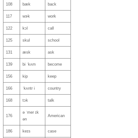
108
bæk
back
117
wɝk
work
122
kɔl
call
125
skul
school
131
æsk
ask
139
bi ˈkʌm
become
156
kip
keep
166
ˈkʌntr i
country
168
tɔk
talk
ə ˈmer ɪk
176
American
ən
186
keɪs
case