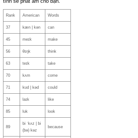
tính sẽ phát âm cho bạn.
Rank
American
Words
37
kæn | kən
can
45
meɪk
make
56
θɪŋk
think
63
teɪk
take
70
kʌm
come
71
kʊd | kəd
could
74
laɪk
like
85
lʊk
look
bi ˈkʌz | bi
89
because
(bə) kəz