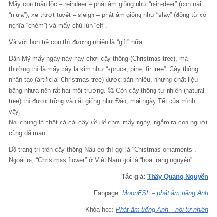
Mấy con tuần lộc – reindeer – phát âm giống như “rain-deer” (con nai
“mưa”), xe trượt tuyết – sleigh – phát âm giống như “slay” (động từ có
nghĩa “chém”) và mấy chú lùn “elf”.
Và với bọn trẻ con thì đương nhiên là “gift” nữa.
Dân Mỹ mấy ngày này hay chơi cây thông (Christmas tree), mà
thường thì là mấy cây lá kim như “spruce, pine, fir tree”. Cây thông
nhân tạo (artificial Christmas tree) được bán nhiều, nhưng chất liệu
bằng nhựa nên rất hại môi trường. 🥰 Còn cây thông tự nhiên (natural
tree) thì được trồng và cắt giống như Đào, mai ngày Tết của mình
vậy.
Nói chung là chăt cả cái cây về để chơi mấy ngày, ngẫm ra con người
cũng dã man.
Đồ trang trí trên cây thông Nâu-eo thì gọi là “Chistmas ornaments”.
Ngoài ra, “Christmas flower” ở Việt Nam gọi là “hoa trạng nguyên”.
Tác giả:
Thầy Quang Nguyễn
Fanpage:
MoonESL – phát âm tiếng Anh
Khóa học:
Phát âm tiếng Anh – nói tự nhiên