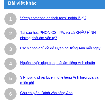
Bài viết khác
“Keep someone on their toes” nghĩa là gì?
Tại sao học PHONICS, IPA, và cả KHẨU HÌNH
nhưng phát âm vẫn tệ?
Cách chọn chủ đề để luyện nói tiếng Anh mỗi ngày
Nguồn luyện giúp bạn phát âm tiếng Anh chuẩn
3 Phương pháp luyện nghe tiếng Anh hiệu quả và
miễn phí
Câu chuyện: Đánh vần tiếng Anh