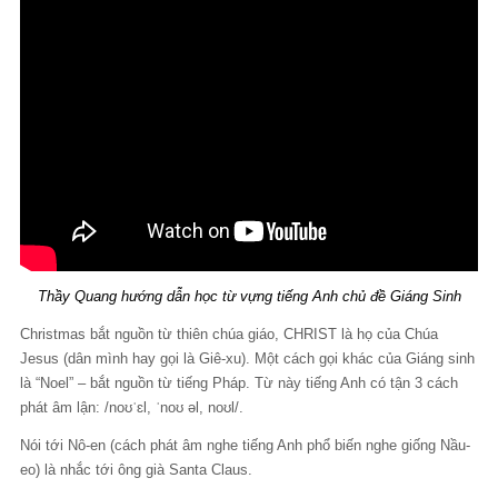
Thầy Quang hướng dẫn học từ vựng tiếng Anh chủ đề Giáng Sinh
Christmas bắt nguồn từ thiên chúa giáo, CHRIST là họ của Chúa
Jesus (dân mình hay gọi là Giê-xu). Một cách gọi khác của Giáng sinh
là “Noel” – bắt nguồn từ tiếng Pháp. Từ này tiếng Anh có tận 3 cách
phát âm lận: /noʊˈɛl, ˈnoʊ əl, noʊl/.
Nói tới Nô-en (cách phát âm nghe tiếng Anh phổ biến nghe giống Nầu-
eo) là nhắc tới ông già Santa Claus.