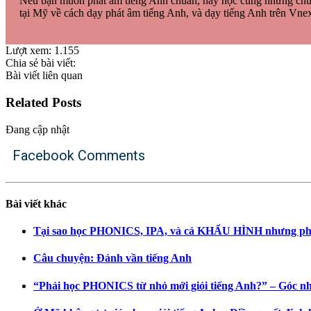
Nếu bạn muốn phát âm tiếng Anh chuẩn, hãy học cùng những chuyên
tại Mỹ về cách dạy phát âm tiếng Anh, và dạy tiếng Anh trên Vne
Lượt xem:
1.155
Chia sẻ bài viết:
Bài viết liên quan
Related Posts
Đang cập nhật
Facebook Comments
Bài viết khác
Tại sao học PHONICS, IPA, và cả KHẨU HÌNH nhưng phá
Câu chuyện: Đánh vần tiếng Anh
“Phải học PHONICS từ nhỏ mới giỏi tiếng Anh?” – Góc n