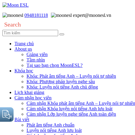
0948181118
expert@moonesl.vn
Search
Trang chủ
About us
Giảng viên
Tầm nhìn
Tại sao bạn chọn MoonESL?
Khóa học
Khóa: Phát âm tiếng Anh – Luyện nói tự nhiên
Khóa: Phương pháp luyện nghe sâu
Khóa: Luyện nói tiếng Anh chủ động
Lịch khai giảng
Cảm nhận học viên
Cảm nhận Khóa phát âm tiếng Anh – Luyện nói tự nhiê
Cảm nhận Khóa luyện nói tiếng Anh lưu loát
Cảm nhận Lớp luyện nghe tiếng Anh toàn diện
Bài viết
Phát âm tiếng Anh chuẩn
Luyện nói tiếng Anh lưu loát