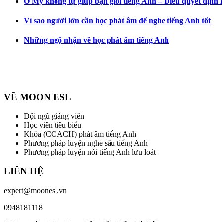
Ở Mỹ không tự giúp bạn giỏi tiếng Anh – Điều quyết định 
Vì sao người lớn cần học phát âm để nghe tiếng Anh tốt
Những ngộ nhận về học phát âm tiếng Anh
VỀ MOON ESL
Đội ngũ giảng viên
Học viên tiêu biểu
Khóa (COACH) phát âm tiếng Anh
Phương pháp luyện nghe sâu tiếng Anh
Phương pháp luyện nói tiếng Anh lưu loát
LIÊN HỆ
expert@moonesl.vn
0948181118