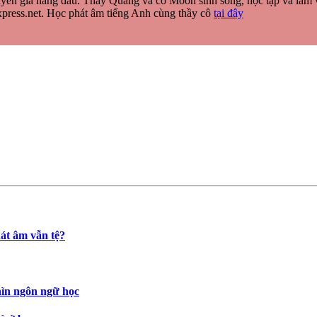
 gia hàng đầu. Thầy Quang và cô Moon sinh sống, học tập và làm việc
xpress.net. Học phát âm tiếng Anh cùng thầy cô
tại đây
t âm vẫn tệ?
hìn ngôn ngữ học