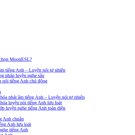
n chọn MoonESL?
âm tiếng Anh – Luyện nói tự nhiên
g pháp luyện nghe sâu
 nói tiếng Anh chủ động
n
óa phát âm tiếng Anh – Luyện nói tự nhiên
óa luyện nói tiếng Anh lưu loát
p luyện nghe tiếng Anh toàn diện
ng Anh chuẩn
ếng Anh lưu loát
nghe tiếng Anh