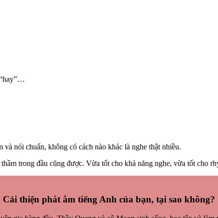
 “hay”…
m và nói chuẩn, không có cách nào khác là nghe thật nhiều.
” thầm trong đầu cũng được. Vừa tốt cho khả năng nghe, vừa tốt cho r
Cải thiện phát âm tiếng Anh của bạn, tại sao không?