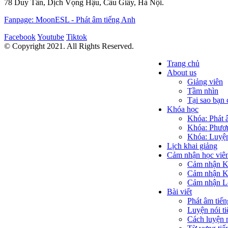
78 Duy Tân, Dịch Vọng Hậu, Cầu Giấy, Hà Nội.
Fanpage: MoonESL - Phát âm tiếng Anh
Facebook
Youtube
Tiktok
© Copyright 2021. All Rights Reserved.
Trang chủ
About us
Giảng viên
Tầm nhìn
Tại sao bạ
Khóa học
Khóa: Phát 
Khóa: Phươn
Khóa: Luyện
Lịch khai giảng
Cảm nhận học viê
Cảm nhận Kh
Cảm nhận Kh
Cảm nhận Lớ
Bài viết
Phát âm tiế
Luyện nói ti
Cách luyện 