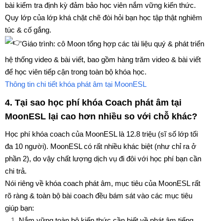
bài kiểm tra định kỳ đảm bảo học viên nắm vững kiến thức.
Quy lớp của lớp khá chặt chẽ đòi hỏi bạn học tập thật nghiêm
túc & cố gắng.
Giáo trình: cô Moon tổng hợp các tài liệu quý & phát triển
hệ thống video & bài viết, bao gồm hàng trăm video & bài viết
để học viên tiếp cận trong toàn bộ khóa học.
Thông tin chi tiết khóa phát âm tại MoonESL
4. Tại sao học phí khóa Coach phát âm tại
MoonESL lại cao hơn nhiều so với chỗ khác?
Học phí khóa coach của MoonESL là 12.8 triệu (sĩ số lớp tối
đa 10 người). MoonESL có rất nhiều khác biệt (như chỉ ra ở
phần 2), do vậy chất lượng dịch vụ đi đôi với học phí bạn cần
chi trả.
Nói riêng về khóa coach phát âm, mục tiêu của MoonESL rất
rõ ràng & toàn bộ bài coach đều bám sát vào các mục tiêu
giúp bạn:
Nắm vững toàn bộ kiến thức cần biết về phát âm tiếng