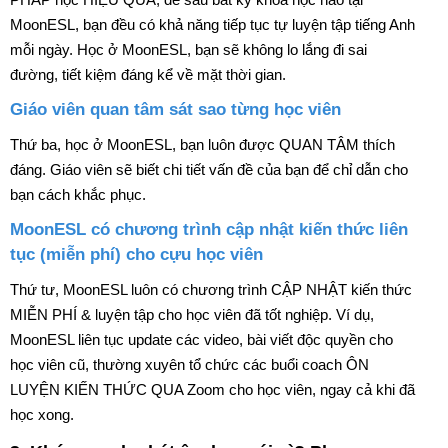
MoonESL, bạn đều có khả năng tiếp tục tự luyện tập tiếng Anh
mỗi ngày. Học ở MoonESL, bạn sẽ không lo lắng đi sai
đường, tiết kiệm đáng kể về mặt thời gian.
Giáo viên quan tâm sát sao từng học viên
Thứ ba, học ở MoonESL, bạn luôn được QUAN TÂM thích
đáng. Giáo viên sẽ biết chi tiết vấn đề của bạn để chỉ dẫn cho
bạn cách khắc phục.
MoonESL có chương trình cập nhật kiến thức liên
tục (miễn phí) cho cựu học viên
Thứ tư, MoonESL luôn có chương trình CẬP NHẬT kiến thức
MIỄN PHÍ & luyện tập cho học viên đã tốt nghiệp. Ví dụ,
MoonESL liên tục update các video, bài viết độc quyền cho
học viên cũ, thường xuyên tổ chức các buổi coach ÔN
LUYỆN KIẾN THỨC QUA Zoom cho học viên, ngay cả khi đã
học xong.