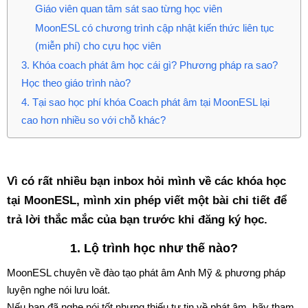
Giáo viên quan tâm sát sao từng học viên
MoonESL có chương trình cập nhật kiến thức liên tục
(miễn phí) cho cựu học viên
3. Khóa coach phát âm học cái gì? Phương pháp ra sao?
Học theo giáo trình nào?
4. Tại sao học phí khóa Coach phát âm tại MoonESL lại
cao hơn nhiều so với chỗ khác?
Vì có rất nhiều bạn inbox hỏi mình về các khóa học
tại MoonESL, mình xin phép viết một bài chi tiết để
trả lời thắc mắc của bạn trước khi đăng ký học.
1. Lộ trình học như thế nào?
MoonESL chuyên về đào tạo phát âm Anh Mỹ & phương pháp
luyện nghe nói lưu loát.
Nếu bạn đã nghe nói tốt nhưng thiếu tự tin về phát âm, hãy tham