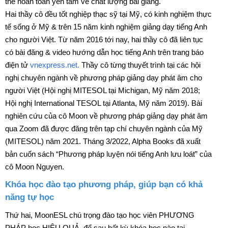
thể hoàn toàn yên tâm về chất lượng bài giảng.
Hai thầy cô đều tốt nghiệp thạc sỹ tại Mỹ, có kinh nghiệm thực
tế sống ở Mỹ & trên 15 năm kinh nghiệm giảng dạy tiếng Anh
cho người Việt. Từ năm 2016 tới nay, hai thầy cô đã liên tục
có bài đăng & video hướng dẫn học tiếng Anh trên trang báo
điện tử
vnexpress.net.
Thầy cô từng thuyết trình tại các hội
nghị chuyên ngành về phương pháp giảng dạy phát âm cho
người Việt (Hội nghị MITESOL tại Michigan, Mỹ năm 2018;
Hội nghị International TESOL tại Atlanta, Mỹ năm 2019). Bài
nghiên cứu của cô Moon về phương pháp giảng dạy phát âm
qua Zoom đã được đăng trên tạp chí chuyên ngành của Mỹ
(MITESOL) năm 2021. Tháng 3/2022, Alpha Books đã xuất
bản cuốn sách “Phương pháp luyện nói tiếng Anh lưu loát” của
cô Moon Nguyen.
Khóa học đào tạo phương pháp, giúp bạn có khả
năng tự học
Thứ hai, MoonESL chú trọng đào tạo học viên PHƯƠNG
PHÁP học HIỆU QUẢ, để sau bất kỳ khóa học nào tại