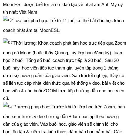
MoonESL được biết tới là nơi đào tạo về phát âm Anh Mỹ uy
tín nhất Việt Nam.
Lứa tuổi phù hợp: Trẻ từ 11 tuổi có thể bắt đầu học khóa
coach phát âm tại MoonESL.
Thời lượng: Khóa coach phát âm học trực tiếp qua Zoom
cùng cô Moon (hoặc thầy Quang, tùy lớp bạn đăng ký), tuần
học 2 buổi. Tổng số buổi coach trực tiếp là 20 buổi. Sau 20
buổi này, học viên tiếp tục tham gia luyện tập trong 1 tháng
dưới sự hướng dẫn của giáo viên. Sau khi tốt nghiệp, thầy cô
sẽ liên tục cập nhật kiến thức qua hệ thống video, bài viết cho
học viên & các buổi ZOOM trực tiếp hướng dẫn cho học viên
cũ.
Phương pháp học: Trước khi tới lớp học trên Zoom, ban
cần xem trước video hướng dẫn + làm bài tập theo hướng
dẫn của giáo viên. Vào buổi học, giáo viên sẽ chỉnh lỗi cho
bạn, ôn tập & kiểm tra kiến thức, đảm bảo bạn nắm bài. Các