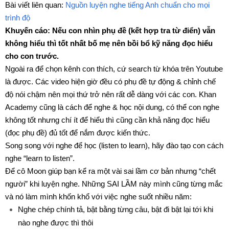
Bài viết liên quan:
Nguồn luyện nghe tiếng Anh chuẩn cho mọi
trình độ
Khuyến cáo: Nếu con nhìn phụ đề (kết hợp tra từ điển) vẫn
không hiểu thì tốt nhất bố mẹ nên bồi bổ kỹ năng đọc hiểu
cho con trước.
Ngoài ra để chọn kênh con thích, cứ search từ khóa trên Youtube
là được. Các video hiện giờ đều có phụ đề tự động & chỉnh chế
độ nói chậm nên mọi thứ trở nên rất dễ dàng với các con. Khan
Academy cũng là cách để nghe & học nội dung, có thể con nghe
không tốt nhưng chí ít để hiểu thì cũng cần khả năng đọc hiểu
(đọc phụ đề) đủ tốt để nắm được kiến thức.
Song song với nghe để học (listen to learn), hãy đào tạo con cách
nghe “learn to listen”.
Để cô Moon giúp bạn kể ra một vài sai lầm cơ bản nhưng “chết
người” khi luyện nghe. Những SAI LẦM này mình cũng từng mắc
và nó làm mình khốn khổ với việc nghe suốt nhiều năm:
Nghe chép chính tả, bật bằng từng câu, bật đi bật lại tới khi
nào nghe được thì thôi