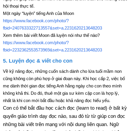
hội thoại thực tế.
Một ngày “luyện” tiếng Anh của Moon
https://www.facebook.com/photo/?
fbid=2407633322713557&set=a.2231620213648203
Xem thêm bài viết Moon đã luyện nói như thế nào?
https://www.facebook.com/photo/?
fbid=2232362553573969&set=a.2231620213648203
5. Luyện đọc & viết cho con
Về kỹ năng đọc, những cuốn sách dành cho lứa tuổi mầm non
cũng không còn phù hợp ở giai đoạn này. Khi học cấp 2, việc bố
mẹ dành thời gian đọc tiếng Anh hằng ngày cho con theo mình
không khả thi. Do đó, thuê một gia sư kèm cặp con là hợp lý,
nhất là khi con mới bắt đầu hoặc khả năng đọc hiểu yếu.
Con có thể bắt đầu học cách đọc (learn to read) ở bất kỳ
quyển giáo trình dạy đọc nào, sau đó từ từ giúp con đọc
những bài viết trên mạng với nội dung liên quan. Ngữ