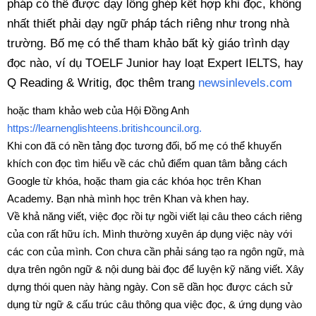
pháp có thể được dạy lồng ghép kết hợp khi đọc, không
nhất thiết phải dạy ngữ pháp tách riêng như trong nhà
trường. Bố mẹ có thể tham khảo bất kỳ giáo trình dạy
đọc nào, ví dụ TOELF Junior hay loạt Expert IELTS, hay
Q Reading & Writig, đọc thêm trang
newsinlevels.com
hoặc tham khảo web của Hội Đồng Anh
https://learnenglishteens.britishcouncil.org.
Khi con đã có nền tảng đọc tương đối, bố mẹ có thể khuyến
khích con đọc tìm hiểu về các chủ điểm quan tâm bằng cách
Google từ khóa, hoặc tham gia các khóa học trên Khan
Academy. Bạn nhà mình học trên Khan và khen hay.
Về khả năng viết, việc đọc rồi tự ngồi viết lại câu theo cách riêng
của con rất hữu ích. Mình thường xuyên áp dụng việc này với
các con của mình. Con chưa cần phải sáng tạo ra ngôn ngữ, mà
dựa trên ngôn ngữ & nội dung bài đọc để luyện kỹ năng viết. Xây
dựng thói quen này hàng ngày. Con sẽ dần học được cách sử
dụng từ ngữ & cấu trúc câu thông qua việc đọc, & ứng dụng vào