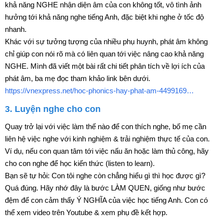
khả năng NGHE nhận diện âm của con không tốt, vô tình ảnh
hưởng tới khả năng nghe tiếng Anh, đặc biệt khi nghe ở tốc độ
nhanh.
Khác với sự tưởng tượng của nhiều phụ huynh, phát âm không
chỉ giúp con nói rõ mà có liên quan tới việc nâng cao khả năng
NGHE. Mình đã viết một bài rất chi tiết phân tích về lợi ích của
phát âm, ba mẹ đọc tham khảo link bên dưới.
https://vnexpress.net/hoc-phonics-hay-phat-am-4499169…
3. Luyện nghe cho con
Quay trở lại với việc làm thế nào để con thích nghe, bố mẹ cần
liên hệ việc nghe với kinh nghiệm & trải nghiệm thực tế của con.
Ví dụ, nếu con quan tâm tới việc nấu ăn hoặc làm thủ công, hãy
cho con nghe để học kiến thức (listen to learn).
Bạn sẽ tự hỏi: Con tôi nghe còn chẳng hiểu gì thì học được gì?
Quá đúng. Hãy nhớ đây là bước LÀM QUEN, giống như bước
đệm để con cảm thấy Ý NGHĨA của việc học tiếng Anh. Con có
thể xem video trên Youtube & xem phụ đề kết hợp.