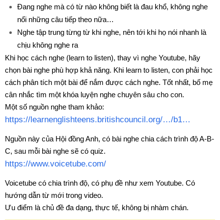
Đang nghe mà có từ nào không biết là đau khổ, không nghe
nổi những câu tiếp theo nữa…
Nghe tập trung từng từ khi nghe, nên tới khi họ nói nhanh là
chịu không nghe ra
Khi học cách nghe (learn to listen), thay vì nghe Youtube, hãy
chọn bài nghe phù hợp khả năng. Khi learn to listen, con phải học
cách phân tích một bài để nắm được cách nghe. Tốt nhất, bố mẹ
cân nhắc tìm một khóa luyện nghe chuyên sâu cho con.
Một số nguồn nghe tham khảo:
https://learnenglishteens.britishcouncil.org/…/b1…
Nguồn này của Hội đồng Anh, có bài nghe chia cách trình độ A-B-
C, sau mỗi bài nghe sẽ có quiz.
https://www.voicetube.com/
Voicetube có chia trình độ, có phụ đề như xem Youtube. Có
hướng dẫn từ mới trong video.
Ưu điểm là chủ đề đa dạng, thực tế, không bị nhàm chán.