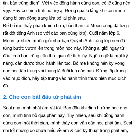
tin, bắn trúng đích”. Với việc đồng hành cùng con, có lẽ cũng nên
vậy. Hãy cứ bình tĩnh bố mẹ ạ. Đừng quá lo lắng khi con mình
đang bị bạn đồng trang lứa bỏ lại phía sau.
Để bố mẹ thấy phấn khích hơn, bản thân cô Moon cũng đã từng
rất dốt tiếng Anh (so với các bạn cùng lớp). Cuối năm lớp 6,
Moon tự nhiên muốn giỏi như bạn Quỳnh Anh cùng lớp nên đã
từng bước vươn lên trong môn học này. Không ai giỏi ngay từ
đầu, con bạn cũng cần thời gian để tích lũy. Ngôn ngữ là một kỹ
năng, cần được thực hành liên tục. Bố mẹ không nên kỳ vọng
con học tập trung vài tháng là đuổi kịp các bạn. Đừng tập trung
vào mục đích, hãy tập trung vào hành trình thực hiện mục đích
đó.
2. Cho con bắt đầu từ phát âm
Seal nhà mình phát âm rất tốt. Ban đầu khi định hướng học cho
con, mình tính bỏ qua phần này. Tuy nhiên, sau khi đồng hành
cùng con một thời gian, mình thấy con vẫn cần học phát âm. Seal
nói tốt nhưng do chưa hiểu về âm & các kỹ thuật trong phát âm,