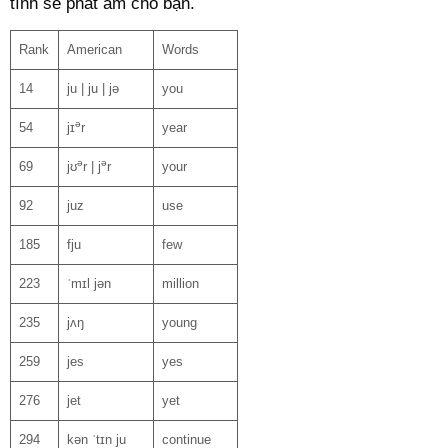
tính sẽ phát âm cho bạn.
Rank
American
Words
14
ju | ju | jə
you
ə
54
jɪ
r
year
ə
ə
69
jʊ
r | j
r
your
92
juz
use
185
fju
few
223
ˈmɪl jən
million
235
jʌŋ
young
259
jes
yes
276
jet
yet
294
kən ˈtɪn ju
continue