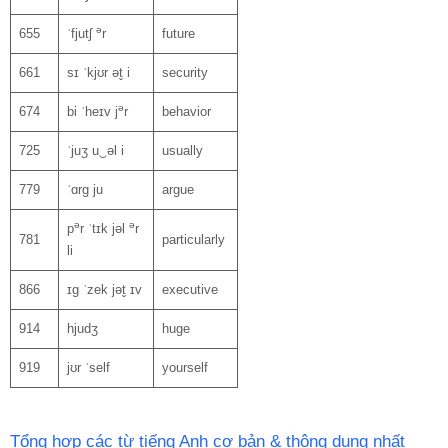
ə
655
ˈfjutʃ
r
future
661
sɪ ˈkjʊr ət̬ i
security
ə
674
bi ˈheɪv j
r
behavior
725
ˈjuʒ u‿əl i
usually
779
ˈɑrɡ ju
argue
ə
ə
p
r ˈtɪk jəl
r
781
particularly
li
866
ɪɡ ˈzek jət̬ ɪv
executive
914
hjudʒ
huge
919
jʊr ˈself
yourself
Tổng hợp các từ tiếng Anh cơ bản & thông dụng nhất