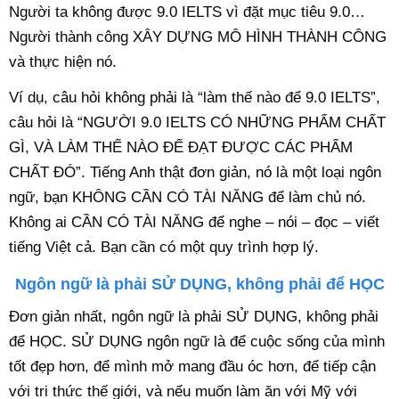
Người ta không được 9.0 IELTS vì đặt mục tiêu 9.0…
Người thành công XÂY DỰNG MÔ HÌNH THÀNH CÔNG
và thực hiện nó.
Ví dụ, câu hỏi không phải là “làm thế nào để 9.0 IELTS”,
câu hỏi là “NGƯỜI 9.0 IELTS CÓ NHỮNG PHẨM CHẤT
GÌ, VÀ LÀM THẾ NÀO ĐỂ ĐẠT ĐƯỢC CÁC PHẨM
CHẤT ĐÓ”. Tiếng Anh thật đơn giản, nó là một loại ngôn
ngữ, bạn KHÔNG CẦN CÓ TÀI NĂNG để làm chủ nó.
Không ai CẦN CÓ TÀI NĂNG để nghe – nói – đọc – viết
tiếng Việt cả. Bạn cần có một quy trình hợp lý.
Ngôn ngữ là phải SỬ DỤNG, không phải để HỌC
Đơn giản nhất, ngôn ngữ là phải SỬ DỤNG, không phải
để HỌC. SỬ DỤNG ngôn ngữ là để cuộc sống của mình
tốt đẹp hơn, để mình mở mang đầu óc hơn, để tiếp cận
với tri thức thế giới, và nếu muốn làm ăn với Mỹ với