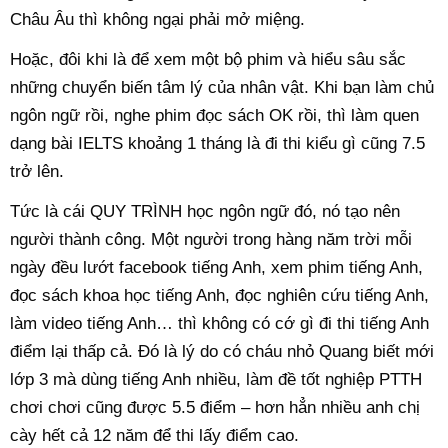
Châu Âu thì không ngại phải mở miệng.
Hoặc, đôi khi là để xem một bộ phim và hiểu sâu sắc
những chuyển biến tâm lý của nhân vật. Khi bạn làm chủ
ngôn ngữ rồi, nghe phim đọc sách OK rồi, thì làm quen
dạng bài IELTS khoảng 1 tháng là đi thi kiểu gì cũng 7.5
trở lên.
Tức là cái QUY TRÌNH học ngôn ngữ đó, nó tạo nên
người thành công. Một người trong hàng năm trời mỗi
ngày đều lướt facebook tiếng Anh, xem phim tiếng Anh,
đọc sách khoa học tiếng Anh, đọc nghiên cứu tiếng Anh,
làm video tiếng Anh… thì không có cớ gì đi thi tiếng Anh
điểm lại thấp cả. Đó là lý do có cháu nhỏ Quang biết mới
lớp 3 mà dùng tiếng Anh nhiều, làm đề tốt nghiệp PTTH
chơi chơi cũng được 5.5 điểm – hơn hẳn nhiều anh chị
cày hết cả 12 năm để thi lấy điểm cao.