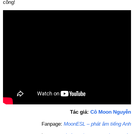
công!
Tác giả:
Cô Moon Nguyễn
Fanpage:
MoonESL – phát âm tiếng Anh