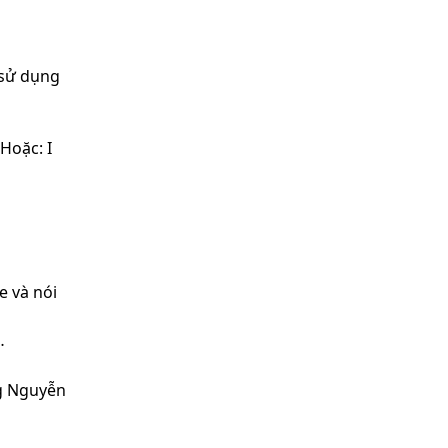
 sử dụng
 Hoặc: I
e và nói
…
g Nguyễn