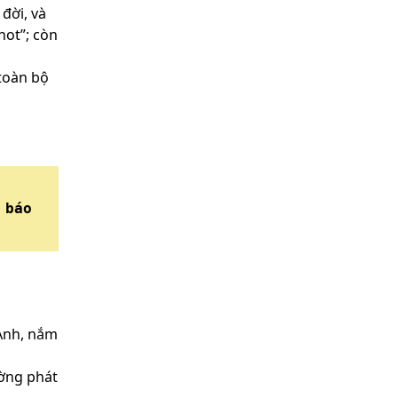
đời, và
hot”; còn
 toàn bộ
 báo Vnexpress 
ở đây
 Anh, nắm
ường phát