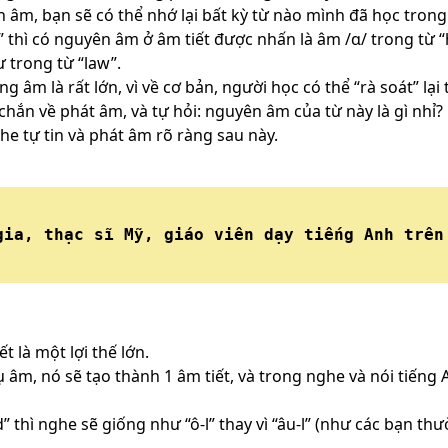
 âm, bạn sẽ có thể nhớ lại bất kỳ từ nào mình đã học trong 
” thì có nguyên âm ở âm tiết được nhấn là âm /ɑ/ trong từ “
 trong từ “law”.
g âm là rất lớn, vì về cơ bản, người học có thể “rà soát” lại
chắn về phát âm, và tự hỏi: nguyên âm của từ này là gì nhỉ?
he tự tin và phát âm rõ ràng sau này.
gia, thạc sĩ Mỹ, giáo viên dạy tiếng Anh trên
t là một lợi thế lớn.
âm, nó sẽ tạo thành 1 âm tiết, và trong nghe và nói tiếng
ld” thì nghe sẽ giống như “ô-l” thay vì “âu-l” (như các bạn th